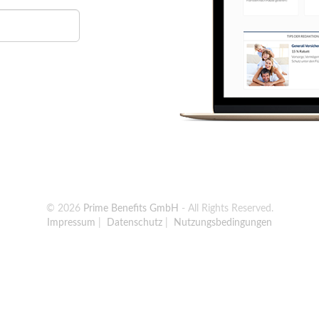
© 2026
Prime Benefits GmbH
- All Rights Reserved.
Impressum
|
Datenschutz
|
Nutzungsbedingungen